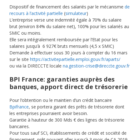
Dispositif de financement des salariés par le mécanisme
de
recours à l’activité partielle
(
simulateur
)
L’entreprise verse une indemnité égale à 70% du salaire
brut (environ 84% du salaire net), 100% pour les salariés au
SMIC ou moins.
Elle sera intégralement remboursée par l’Etat pour les
salaires jusqu’à 6 927€ bruts mensuels (4,5 x SMIC)
Demande à effectuer sous 30 jours à compter du 16 mars
sur le site
https://activitepartielle.emploi.gouv.fr/aparts/
ou via la DIRECCTE locale
na.gestion-crise@direccte.gouv.fr
BPI France: garanties auprès des
banques, apport direct de trésorerie
Pour l’obtention ou le maintien d’un crédit bancaire
Bpifrance
, se portera garant des prêts de trésorerie dont
les entreprises pourraient avoir besoin.
Garantie à hauteur de 300 Mds € des lignes de trésorerie
bancaires.
Pour tous sauf SCI, établissements de crédit et société de
financement, prêt pouvant aller jusqu’à 3 mois de CA 2019