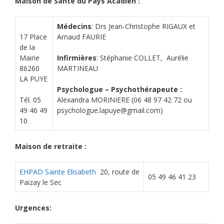
Maison de Santé du Pays Acadien :
Médecins
: Drs Jean-Christophe RIGAUX et
17 Place
Arnaud FAURIE
de la
Mairie
Infirmières
: Stéphanie COLLET, Aurélie
86260
MARTINEAU
LA PUYE
Psychologue – Psychothérapeute :
Tél. 05
Alexandra MORINIERE (06 48 97 42 72 ou
49 46 49
psychologue.lapuye@gmail.com)
10
Maison de retraite :
EHPAD Sainte Elisabeth
20, route de
05 49 46 41 23
Paizay le Sec
Urgences: